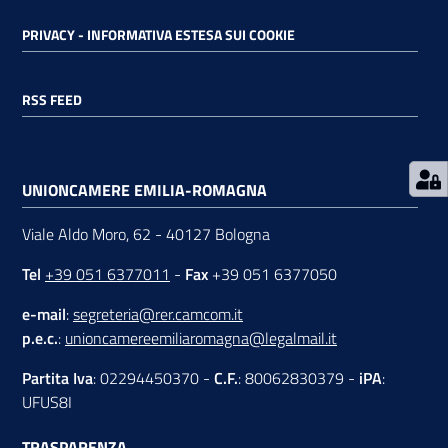
PRIVACY - INFORMATIVA ESTESA SUI COOKIE
RSS
RSS FEED
Seguici
su
UNIONCAMERE EMILIA-ROMAGNA
Viale Aldo Moro, 62 - 40127 Bologna
Tel
+39 051 6377011
-
Fax
+39 051 6377050
e-mail
:
segreteria@rer.camcom.it
p.e.c.
:
unioncamereemiliaromagna@legalmail.it
Partita Iva
: 02294450370 -
C.F.
: 80062830379 -
iPA
:
UFUS8I
TRASPARENZA