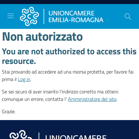
Vai al contenuto
Vai alla navigazione
Vai al footer
Non autorizzato
You are not authorized to access this
Comunicazione
e
resource.
Stampa
Stai provando ad accedere ad una risorsa protetta, per favore fai
prima il
Log in
.
Studi
Se sei sicuro di aver inserito l'indirizzo corretto ma ottieni
e
comunque un errore, contatta l'
Amministratore del sito
.
Statistica
Grazie.
Orientamento
al