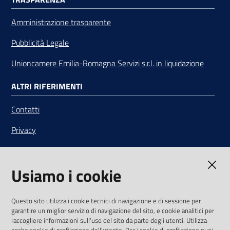
Amministrazione trasparente
Pubblicità Legale
Unioncamere Emilia-Romagna Servizi s.r.l. in liquidazione
ALTRI RIFERIMENTI
Contatti
Privacy
Note legali
Usiamo i cookie
Media Policy
Sito accessibile
Questo sito utilizza i cookie tecnici di navigazione e di sessione per
garantire un miglior servizio di navigazione del sito, e cookie analitici per
SEGUICI SU
raccogliere informazioni sull'uso del sito da parte degli utenti. Utilizza