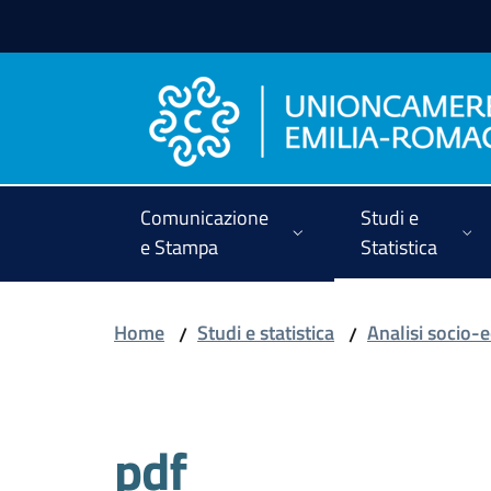
Vai al contenuto
Vai alla navigazione
Vai al footer
Comunicazione
Studi e
e Stampa
Statistica
Home
Studi e statistica
Analisi socio
/
/
Salta al contenuto
pdf