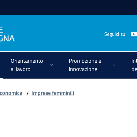
Seguici su
Orientamento
Promozione e
In
al lavoro
Innovazione
de
-economica
Imprese femminili
/