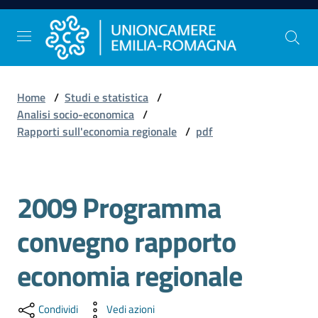
Vai al contenuto
Vai alla navigazione
Vai al footer
Home
/
Studi e statistica
/
Comunicazione
Analisi socio-economica
/
e
Rapporti sull'economia regionale
/
pdf
Stampa
2009 Programma
Studi
e
convegno rapporto
Statistica
economia regionale
Orientamento
Condividi
Vedi azioni
al