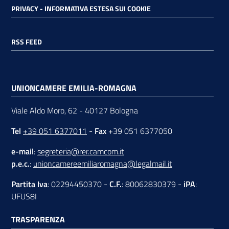
PRIVACY - INFORMATIVA ESTESA SUI COOKIE
RSS FEED
UNIONCAMERE EMILIA-ROMAGNA
Viale Aldo Moro, 62 - 40127 Bologna
Tel
+39 051 6377011
-
Fax
+39 051 6377050
e-mail
:
segreteria@rer.camcom.it
p.e.c.
:
unioncamereemiliaromagna@legalmail.it
Partita Iva
: 02294450370 -
C.F.
: 80062830379 -
iPA
:
UFUS8I
TRASPARENZA