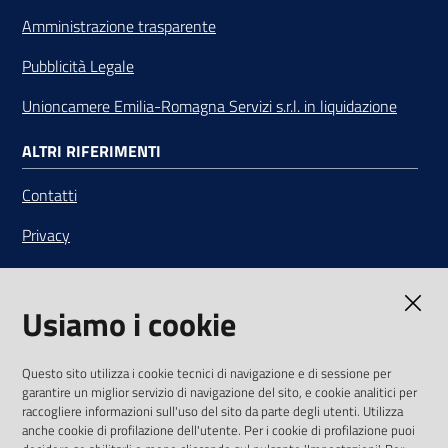
Amministrazione trasparente
Pubblicità Legale
Unioncamere Emilia-Romagna Servizi s.r.l. in liquidazione
ALTRI RIFERIMENTI
Contatti
Privacy
Note legali
Usiamo i cookie
Media Policy
Sito accessibile
Questo sito utilizza i cookie tecnici di navigazione e di sessione per
garantire un miglior servizio di navigazione del sito, e cookie analitici per
SEGUICI SU
raccogliere informazioni sull'uso del sito da parte degli utenti. Utilizza
anche cookie di profilazione dell'utente. Per i cookie di profilazione puoi
Youtube
Twitter
Linkedin
Facebook
Instagram