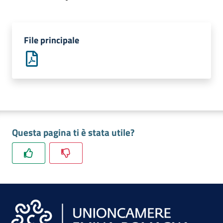
lavoro
File principale
Promozione
e
Innovazione
Internazionalizzazione
delle
Questa pagina ti è stata utile?
Imprese
Chi
siamo