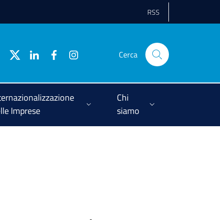
RSS
Cerca
ternazionalizzazione
Chi
lle Imprese
siamo