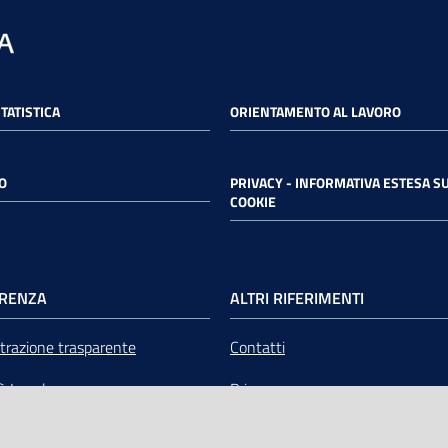
STATISTICA
ORIENTAMENTO AL LAVORO
O
PRIVACY - INFORMATIVA ESTESA SU
COOKIE
RENZA
ALTRI RIFERIMENTI
razione trasparente
Contatti
tà Legale
Privacy
mere Emilia-Romagna Servizi
Note legali