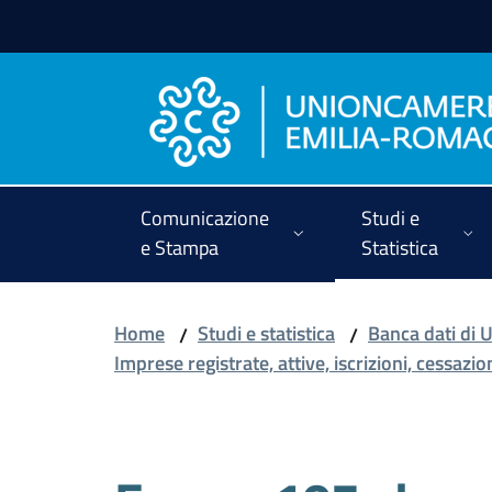
Vai al contenuto
Vai alla navigazione
Vai al footer
Comunicazione
Studi e
e Stampa
Statistica
Home
Studi e statistica
Banca dati di
/
/
Imprese registrate, attive, iscrizioni, cessazion