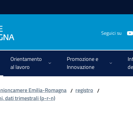
Seguici su
Orientamento
Promozione e
In
al lavoro
Innovazione
de
 Unioncamere Emilia-Romagna
registro
/
/
i, dati trimestrali (p-r-n)