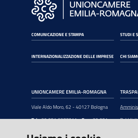
COMUNICAZIONE E STAMPA
STUDI E 
INTERNAZIONALIZZAZIONE DELLE IMPRESE
CHI SIAM
UNIONCAMERE EMILIA-ROMAGNA
TRASPA
Viale Aldo Moro, 62 - 40127 Bologna
Amminist
Tel
+39 051 6377011
-
Fax
+39 051
Pubblici
6377050
Unionca