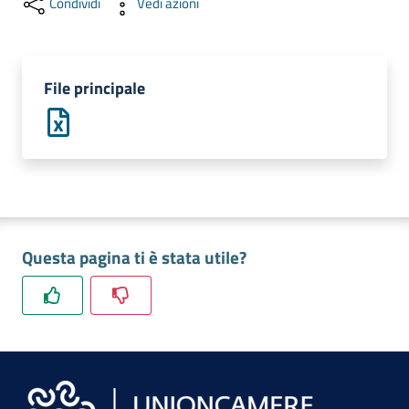
Condividi
Vedi azioni
lavoro
Promozione
File principale
e
Innovazione
Internazionalizzazione
delle
Imprese
Questa pagina ti è stata utile?
Chi
siamo