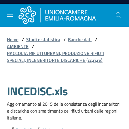
Vai al contenuto
Vai alla navigazione
Vai al footer
Home
/
Studi e statistica
/
Banche dati
/
Comunicazione
AMBIENTE
/
e
RACCOLTA RIFIUTI URBANI, PRODUZIONE RIFIUTI
Stampa
SPECIALI, INCENERITORI E DISCARICHE (cc,ri,re)
Studi
INCEDISC.xls
e
Statistica
Aggiornamento al 2015 della consistenza degli inceneritori 
e discariche con smaltimento dei rifiuti urbani delle regioni 
italiane.
Orientamento
al