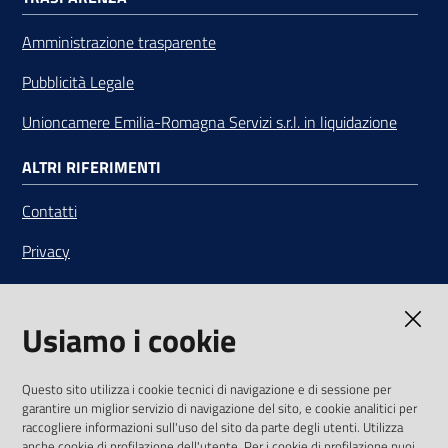
Amministrazione trasparente
Pubblicità Legale
Unioncamere Emilia-Romagna Servizi s.r.l. in liquidazione
ALTRI RIFERIMENTI
Contatti
Privacy
Note legali
Usiamo i cookie
Media Policy
Sito accessibile
Questo sito utilizza i cookie tecnici di navigazione e di sessione per
garantire un miglior servizio di navigazione del sito, e cookie analitici per
SEGUICI SU
raccogliere informazioni sull'uso del sito da parte degli utenti. Utilizza
anche cookie di profilazione dell'utente. Per i cookie di profilazione puoi