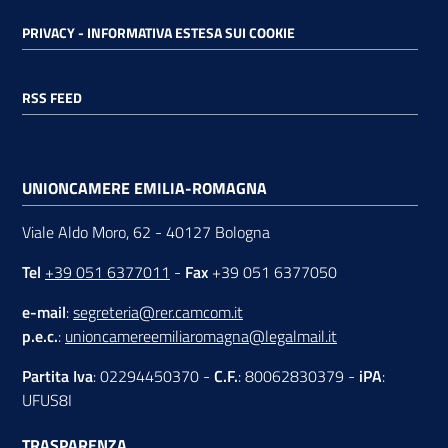
PRIVACY - INFORMATIVA ESTESA SUI COOKIE
RSS FEED
UNIONCAMERE EMILIA-ROMAGNA
Viale Aldo Moro, 62 - 40127 Bologna
Tel
+39 051 6377011
-
Fax
+39 051 6377050
e-mail
:
segreteria@rer.camcom.it
p.e.c.
:
unioncamereemiliaromagna@legalmail.it
Partita Iva
: 02294450370 -
C.F.
: 80062830379 -
iPA
:
UFUS8I
TRASPARENZA