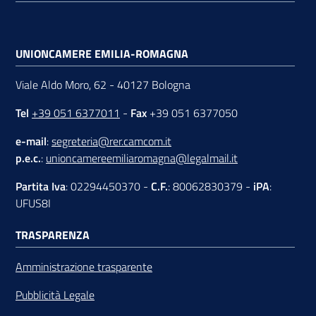
UNIONCAMERE EMILIA-ROMAGNA
Viale Aldo Moro, 62 - 40127 Bologna
Tel
+39 051 6377011
-
Fax
+39 051 6377050
e-mail
:
segreteria@rer.camcom.it
p.e.c.
:
unioncamereemiliaromagna@legalmail.it
Partita Iva
: 02294450370 -
C.F.
: 80062830379 -
iPA
:
UFUS8I
TRASPARENZA
Amministrazione trasparente
Pubblicità Legale