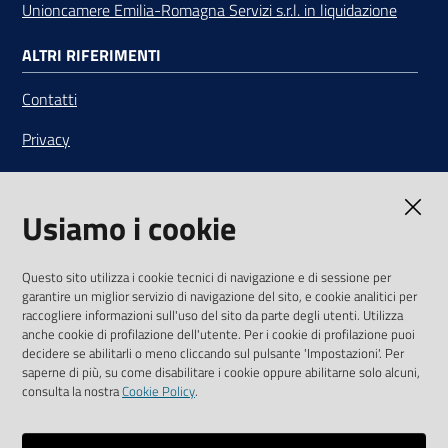
Unioncamere Emilia-Romagna Servizi s.r.l. in liquidazione
ALTRI RIFERIMENTI
Contatti
Privacy
Note legali
Usiamo i cookie
Media Policy
Sito accessibile
Questo sito utilizza i cookie tecnici di navigazione e di sessione per
garantire un miglior servizio di navigazione del sito, e cookie analitici per
SEGUICI SU
raccogliere informazioni sull'uso del sito da parte degli utenti. Utilizza
anche cookie di profilazione dell'utente. Per i cookie di profilazione puoi
Youtube
Twitter
Linkedin
Facebook
Instagram
decidere se abilitarli o meno cliccando sul pulsante 'Impostazioni'. Per
saperne di più, su come disabilitare i cookie oppure abilitarne solo alcuni,
consulta la nostra
Cookie Policy
.