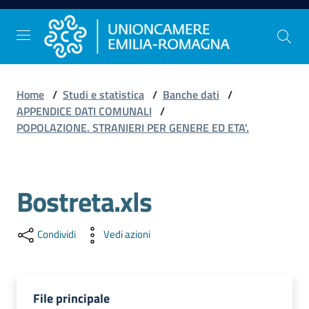
Vai al contenuto
Vai alla navigazione
Vai al footer
Home
/
Studi e statistica
/
Banche dati
/
Comunicazione
APPENDICE DATI COMUNALI
/
e
POPOLAZIONE. STRANIERI PER GENERE ED ETA'.
Stampa
Bostreta.xls
Studi
e
Statistica
Condividi
Vedi azioni
Orientamento
File principale
al