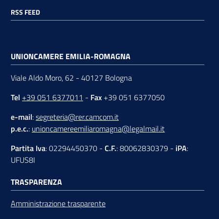
RSS FEED
UNIONCAMERE EMILIA-ROMAGNA
Viale Aldo Moro, 62 - 40127 Bologna
Tel
+39 051 6377011
-
Fax
+39 051 6377050
e-mail
:
segreteria@rer.camcom.it
p.e.c.
:
unioncamereemiliaromagna@legalmail.it
Partita Iva
: 02294450370 -
C.F.
: 80062830379 -
iPA
:
UFUS8I
TRASPARENZA
Amministrazione trasparente