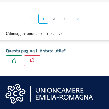
1
2
3
Pagina precedente
Pagina successiva
09-01-2023 12:01
Ultimo aggiornamento
:
Questa pagina ti è stata utile?