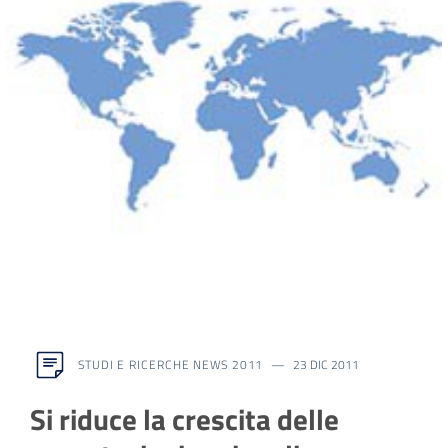
lavoro
Promozione
e
Innovazione
Internazionalizzazione
delle
Imprese
Chi
STUDI E RICERCHE NEWS 2011
23 DIC 2011
siamo
Si riduce la crescita delle