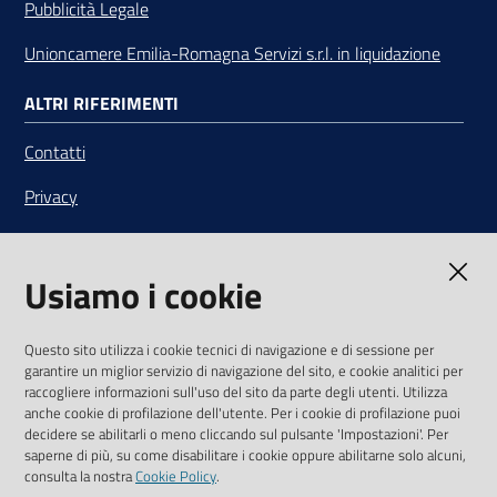
Pubblicità Legale
Unioncamere Emilia-Romagna Servizi s.r.l. in liquidazione
ALTRI RIFERIMENTI
Contatti
Privacy
Note legali
Usiamo i cookie
Media Policy
Sito accessibile
Questo sito utilizza i cookie tecnici di navigazione e di sessione per
garantire un miglior servizio di navigazione del sito, e cookie analitici per
SEGUICI SU
raccogliere informazioni sull'uso del sito da parte degli utenti. Utilizza
anche cookie di profilazione dell'utente. Per i cookie di profilazione puoi
Youtube
Twitter
Linkedin
Facebook
Instagram
decidere se abilitarli o meno cliccando sul pulsante 'Impostazioni'. Per
saperne di più, su come disabilitare i cookie oppure abilitarne solo alcuni,
consulta la nostra
Cookie Policy
.