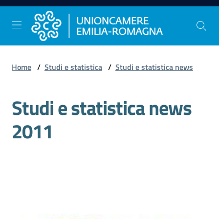
Vai al contenuto
Vai alla navigazione
Vai al footer
Home
/
Studi e statistica
/
Studi e statistica news
Comunicazione
e
Studi e statistica news
Stampa
2011
Studi
e
Statistica
Orientamento
al