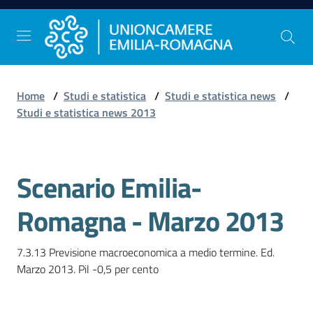
Vai al contenuto
Vai alla navigazione
Vai al footer
Home
/
Studi e statistica
/
Studi e statistica news
/
Comunicazione
Studi e statistica news 2013
e
Stampa
Scenario Emilia-
Salta al contenuto
Studi
Romagna - Marzo 2013
e
Statistica
7.3.13 Previsione macroeconomica a medio termine. Ed. 
Orientamento
al