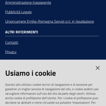
Amministrazione trasparente
Pubblicità Legale
Unioncamere Emilia-Romagna Servizi s.r.l. in liquidazione
ALTRI RIFERIMENTI
Contatti
Privacy
Note legali
Usiamo i cookie
Media Policy
Sito accessibile
Questo sito utilizza i cookie tecnici di navigazione e di sessione per
garantire un miglior servizio di navigazione del sito, e cookie analitici per
SEGUICI SU
raccogliere informazioni sull'uso del sito da parte degli utenti. Utilizza
anche cookie di profilazione dell'utente. Per i cookie di profilazione puoi
Youtube
Twitter
Linkedin
Facebook
Instagram
decidere se abilitarli o meno cliccando sul pulsante 'Impostazioni'. Per