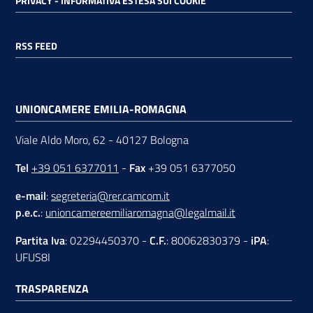
PRIVACY - INFORMATIVA ESTESA SUI COOKIE
RSS FEED
UNIONCAMERE EMILIA-ROMAGNA
Viale Aldo Moro, 62 - 40127 Bologna
Tel
+39 051 6377011
-
Fax
+39 051 6377050
e-mail
:
segreteria@rer.camcom.it
p.e.c.
:
unioncamereemiliaromagna@legalmail.it
Partita Iva
: 02294450370 -
C.F.
: 80062830379 -
iPA
:
UFUS8I
TRASPARENZA