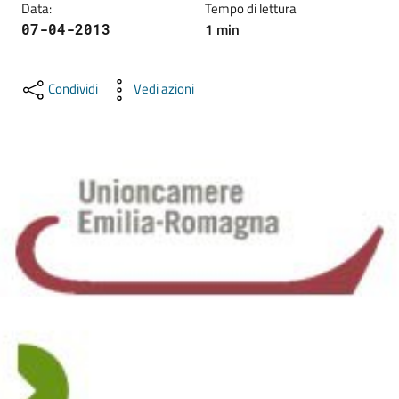
Data
:
Tempo di lettura
lavoro
1
min
07-04-2013
Promozione
Condividi
Vedi azioni
e
Innovazione
Internazionalizzazione
delle
Imprese
Chi
siamo