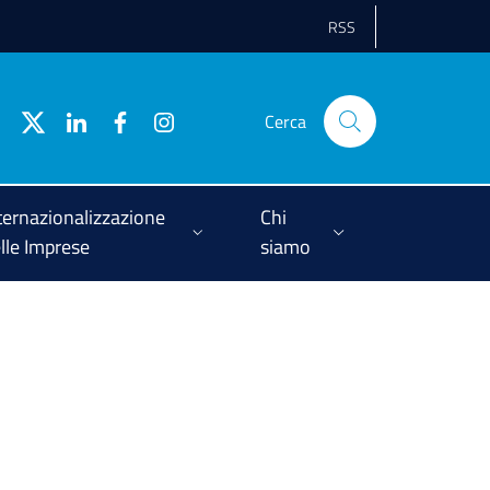
RSS
Cerca
ternazionalizzazione
Chi
lle Imprese
siamo