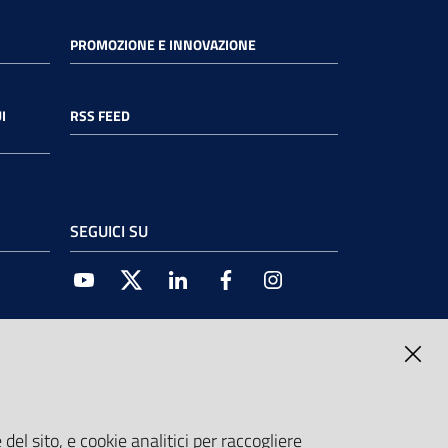
PROMOZIONE E INNOVAZIONE
I
RSS FEED
SEGUICI SU
Youtube
Twitter
Linkedin
Facebook
Instagram
del sito, e cookie analitici per raccogliere