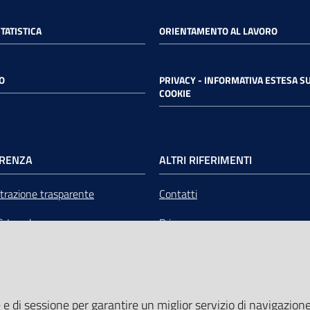
STATISTICA
ORIENTAMENTO AL LAVORO
O
PRIVACY - INFORMATIVA ESTESA SU
COOKIE
RENZA
ALTRI RIFERIMENTI
razione trasparente
Contatti
tà Legale
Privacy
mere Emilia-Romagna Servizi
Note legali
liquidazione
Media Policy
 e di sessione per garantire un miglior servizio di navigazione 