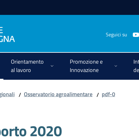
Seguici su
Orientamento
Promozione e
In
al lavoro
Innovazione
de
gionali
Osservatorio agroalimentare
pdf-0
/
/
orto 2020