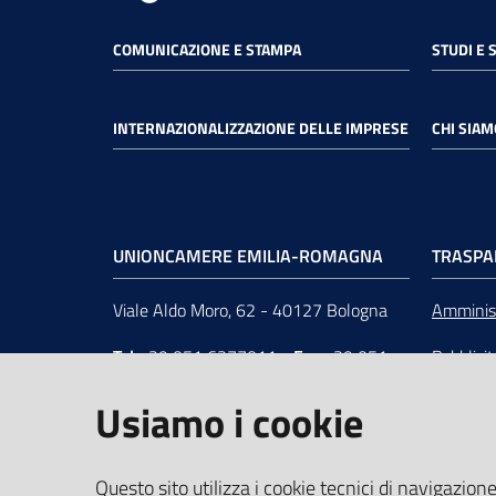
COMUNICAZIONE E STAMPA
STUDI E 
INTERNAZIONALIZZAZIONE DELLE IMPRESE
CHI SIAM
UNIONCAMERE EMILIA-ROMAGNA
TRASPA
Viale Aldo Moro, 62 - 40127 Bologna
Amminist
Tel
+39 051 6377011
-
Fax
+39 051
Pubblici
6377050
Unionca
Usiamo i cookie
e-mail
:
segreteria@rer.camcom.it
s.r.l. in 
p.e.c.
:
unioncamereemiliaromagna@legalmail.it
Questo sito utilizza i cookie tecnici di navigazione