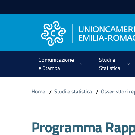
Vai al contenuto
Vai alla navigazione
Vai al footer
Comunicazione
Studi e
e Stampa
Statistica
Home
Studi e statistica
Osservatori re
/
/
Programma Rapp