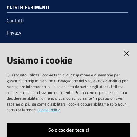
ALTRI RIFERIMENTI
Contatti
Privacy
Note legali
Usiamo i cookie
Media Policy
Sito accessibile
Questo sito utilizza i cookie tecnici di navigazione e di sessione per
garantire un miglior servizio di navigazione del sito, e cookie analitici per
SEGUICI SU
raccogliere informazioni sull'uso del sito da parte degli utenti. Utilizza
anche cookie di profilazione dell'utente. Per i cookie di profilazione puoi
Youtube
Twitter
Linkedin
Facebook
Instagram
decidere se abilitarli o meno cliccando sul pulsante 'Impostazioni'. Per
saperne di più, su come disabilitare i cookie oppure abilitarne solo alcuni,
consulta la nostra
Cookie Policy
.
Solo cookies tecnici
Vai alla pagina