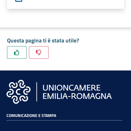
lavoro
Promozione
e
Questa pagina ti è stata utile?
Innovazione
Internazionalizzazione
delle
Imprese
Chi
siamo
COMUNICAZIONE E STAMPA