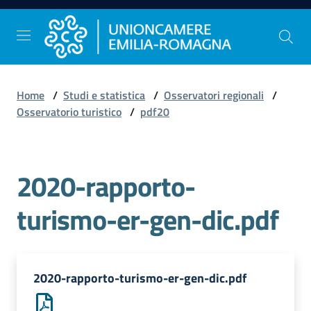
Vai al contenuto
Vai alla navigazione
Vai al footer
Home
/
Studi e statistica
/
Osservatori regionali
/
Comunicazione
Osservatorio turistico
/
pdf20
e
Stampa
2020-rapporto-
Studi
turismo-er-gen-dic.pdf
e
Statistica
2020-rapporto-turismo-er-gen-dic.pdf
Orientamento
al