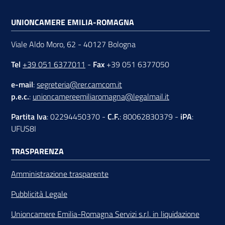
UNIONCAMERE EMILIA-ROMAGNA
Viale Aldo Moro, 62 - 40127 Bologna
Tel
+39 051 6377011
-
Fax
+39 051 6377050
e-mail
:
segreteria@rer.camcom.it
p.e.c.
:
unioncamereemiliaromagna@legalmail.it
Partita Iva
: 02294450370 -
C.F.
: 80062830379 -
iPA
:
UFUS8I
TRASPARENZA
Amministrazione trasparente
Pubblicità Legale
Unioncamere Emilia-Romagna Servizi s.r.l. in liquidazione