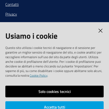
Contatti
Privacy
Note legali
Usiamo i cookie
Media Policy
Sito accessibile
Questo sito utilizza i cookie tecnici di navigazione e di sessione per
garantire un miglior servizio di navigazione del sito, e cookie analitici per
SEGUICI SU
raccogliere informazioni sull'uso del sito da parte degli utenti. Utilizza
anche cookie di profilazione dell'utente. Per i cookie di profilazione puoi
Youtube
Twitter
Linkedin
Facebook
Instagram
decidere se abilitarli o meno cliccando sul pulsante 'Impostazioni'. Per
saperne di più, su come disabilitare i cookie oppure abilitarne solo alcuni,
consulta la nostra
Cookie Policy
.
Solo cookies tecnici
Vai alla pagina
Area riservata
Accetta tutti