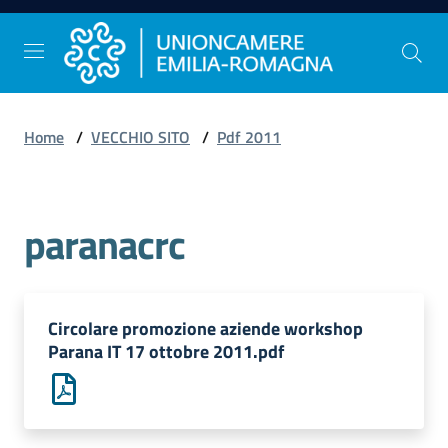
Vai al contenuto
Vai alla navigazione
Vai al footer
Home
/
VECCHIO SITO
/
Pdf 2011
Comunicazione
e
Stampa
paranacrc
Studi
e
Circolare promozione aziende workshop
Statistica
Parana IT 17 ottobre 2011.pdf
Orientamento
al