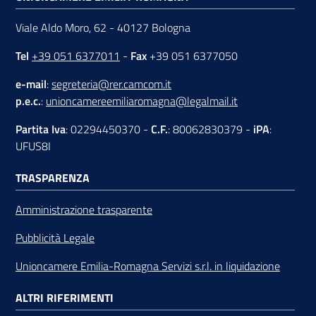
Viale Aldo Moro, 62 - 40127 Bologna
Tel
+39 051 6377011
-
Fax
+39 051 6377050
e-mail
:
segreteria@rer.camcom.it
p.e.c.
:
unioncamereemiliaromagna@legalmail.it
Partita Iva
: 02294450370 -
C.F.
: 80062830379 -
iPA
:
UFUS8I
TRASPARENZA
Amministrazione trasparente
Pubblicità Legale
Unioncamere Emilia-Romagna Servizi s.r.l. in liquidazione
ALTRI RIFERIMENTI