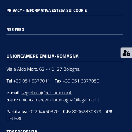
PRIVACY - INFORMATIVA ESTESA SUI COOKIE
RSS
RSS FEED
Seguici
su
UNIONCAMERE EMILIA-ROMAGNA
Viale Aldo Moro, 62 - 40127 Bologna
Tel
+39 051 6377011
-
Fax
+39 051 6377050
e-mail
:
segreteria@rer.camcom.it
p.e.c.
:
unioncamereemiliaromagna@legalmail.it
Partita Iva
: 02294450370 -
C.F.
: 80062830379 -
iPA
:
UFUS8I
TRASPARENZA