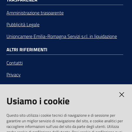
Amministrazione trasparente
Pubblicità Legale
Unioncamere Emilia-Romagna Servizi s.r.l. in liquidazione
ALTRI RIFERIMENTI
Contatti
Privacy
Note legali
Usiamo i cookie
Media Policy
Sito accessibile
Questo sito utilizza i cookie tecnici di navigazione e di sessione per
garantire un miglior servizio di navigazione del sito, e cookie analitici per
SEGUICI SU
raccogliere informazioni sull'uso del sito da parte degli utenti. Utilizza