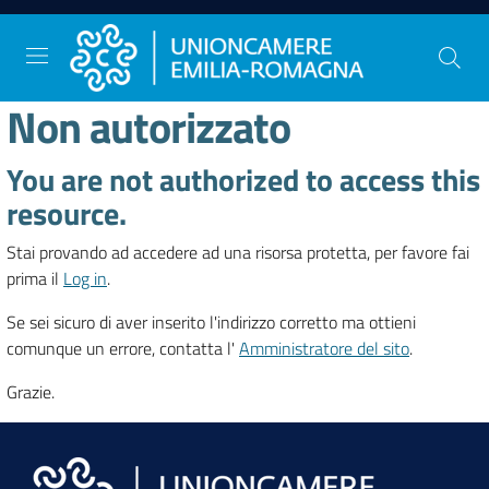
Vai al contenuto
Vai alla navigazione
Vai al footer
Non autorizzato
You are not authorized to access this
Comunicazione
e
resource.
Stampa
Stai provando ad accedere ad una risorsa protetta, per favore fai
prima il
Log in
.
Studi
Se sei sicuro di aver inserito l'indirizzo corretto ma ottieni
e
comunque un errore, contatta l'
Amministratore del sito
.
Statistica
Grazie.
Orientamento
al