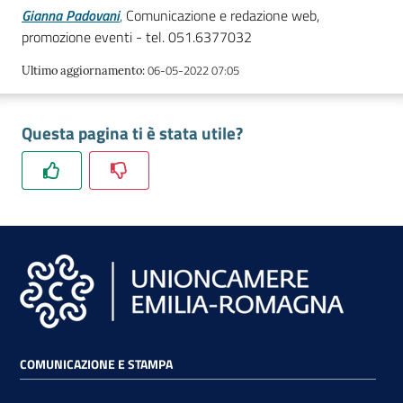
lavoro
Gianna Padovani
,
Comunicazione e redazione web,
promozione eventi - tel. 051.6377032
06-05-2022 07:05
Ultimo aggiornamento
:
Promozione
e
Innovazione
Questa pagina ti è stata utile?
Internazionalizzazione
delle
Imprese
Chi
siamo
COMUNICAZIONE E STAMPA