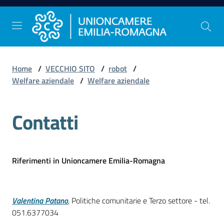
Vai al contenuto
Vai alla navigazione
Vai al footer
Home
/
VECCHIO SITO
/
robot
/
Comunicazione
Welfare aziendale
/
Welfare aziendale
e
Stampa
Contatti
Studi
e
Riferimenti in Unioncamere Emilia-Romagna
Statistica
Valentina Patano
, Politiche comunitarie e Terzo settore - tel.
Orientamento
051.6377034
al