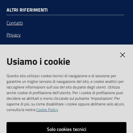
ALTRI RIFERIMENTI
Contatti
Privacy
Note legali
Usiamo i cookie
Media Policy
Sito accessibile
Questo sito utilizza i cookie tecnici di navigazione e di sessione per
garantire un miglior servizio di navigazione del sito, e cookie analitici per
SEGUICI SU
raccogliere informazioni sull'uso del sito da parte degli utenti. Utilizza
anche cookie di profilazione dell'utente. Per i cookie di profilazione puoi
Youtube
Twitter
Linkedin
Facebook
Instagram
decidere se abilitarli o meno cliccando sul pulsante 'Impostazioni'. Per
saperne di più, su come disabilitare i cookie oppure abilitarne solo alcuni,
consulta la nostra
Cookie Policy
.
Solo cookies tecnici