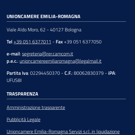
UNIONCAMERE EMILIA-ROMAGNA
Viale Aldo Moro, 62 - 40127 Bologna
Tel
+39 051 6377011
-
Fax
+39 051 6377050
e-mail
:
segreteria@rer.camcom.it
p.e.c.
:
unioncamereemiliaromagna@legalmail.it
Partita Iva
: 02294450370 -
C.F.
: 80062830379 -
iPA
:
UFUS8I
TRASPARENZA
Amministrazione trasparente
Pubblicità Legale
Unioncamere Emilia-Romagna Servizi s.r.l. in liquidazione