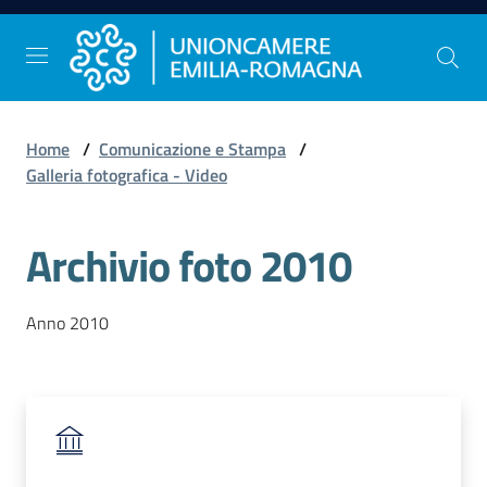
Vai al contenuto
Vai alla navigazione
Vai al footer
Home
/
Comunicazione e Stampa
/
Comunicazione
Galleria fotografica - Video
e
Stampa
Archivio foto 2010
Studi
Anno 2010
e
Statistica
Orientamento
al