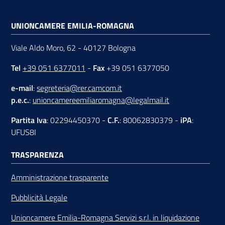
UNIONCAMERE EMILIA-ROMAGNA
Viale Aldo Moro, 62 - 40127 Bologna
Tel
+39 051 6377011
-
Fax
+39 051 6377050
e-mail
:
segreteria@rer.camcom.it
p.e.c.
:
unioncamereemiliaromagna@legalmail.it
Partita Iva
: 02294450370 -
C.F.
: 80062830379 -
iPA
:
UFUS8I
TRASPARENZA
Amministrazione trasparente
Pubblicità Legale
Unioncamere Emilia-Romagna Servizi s.r.l. in liquidazione