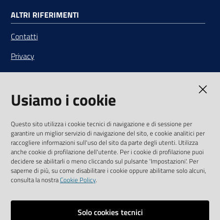
ALTRI RIFERIMENTI
Contatti
Privacy
Note legali
Usiamo i cookie
Media Policy
Sito accessibile
Questo sito utilizza i cookie tecnici di navigazione e di sessione per
garantire un miglior servizio di navigazione del sito, e cookie analitici per
SEGUICI SU
raccogliere informazioni sull'uso del sito da parte degli utenti. Utilizza
anche cookie di profilazione dell'utente. Per i cookie di profilazione puoi
Youtube
Twitter
Linkedin
Facebook
Instagram
decidere se abilitarli o meno cliccando sul pulsante 'Impostazioni'. Per
saperne di più, su come disabilitare i cookie oppure abilitarne solo alcuni,
consulta la nostra
Cookie Policy
.
Solo cookies tecnici
Vai alla pagina