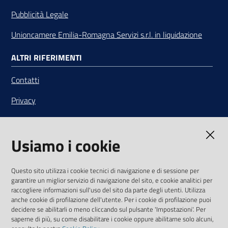
Pubblicità Legale
Unioncamere Emilia-Romagna Servizi s.r.l. in liquidazione
ALTRI RIFERIMENTI
Contatti
Privacy
Note legali
Usiamo i cookie
Media Policy
Sito accessibile
Questo sito utilizza i cookie tecnici di navigazione e di sessione per
garantire un miglior servizio di navigazione del sito, e cookie analitici per
SEGUICI SU
raccogliere informazioni sull'uso del sito da parte degli utenti. Utilizza
anche cookie di profilazione dell'utente. Per i cookie di profilazione puoi
Youtube
Twitter
Linkedin
Facebook
Instagram
decidere se abilitarli o meno cliccando sul pulsante 'Impostazioni'. Per
saperne di più, su come disabilitare i cookie oppure abilitarne solo alcuni,