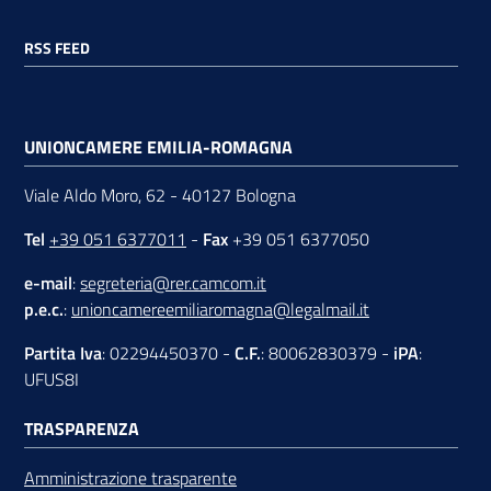
RSS FEED
UNIONCAMERE EMILIA-ROMAGNA
Viale Aldo Moro, 62 - 40127 Bologna
Tel
+39 051 6377011
-
Fax
+39 051 6377050
e-mail
:
segreteria@rer.camcom.it
p.e.c.
:
unioncamereemiliaromagna@legalmail.it
Partita Iva
: 02294450370 -
C.F.
: 80062830379 -
iPA
:
UFUS8I
TRASPARENZA
Amministrazione trasparente