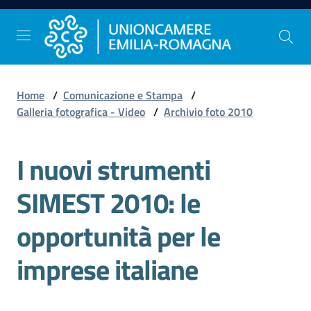
Vai al contenuto
Vai alla navigazione
Vai al footer
Home
/
Comunicazione e Stampa
/
Comunicazione
Galleria fotografica - Video
/
Archivio foto 2010
e
Stampa
I nuovi strumenti
SIMEST 2010: le
Studi
e
opportunità per le
Statistica
imprese italiane
Orientamento
al