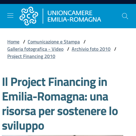
Vai al contenuto
Vai alla navigazione
Vai al footer
Home
/
Comunicazione e Stampa
/
Comunicazione
Galleria fotografica - Video
/
Archivio foto 2010
/
e
Project Financing 2010
Stampa
Il Project Financing in
Studi
Emilia-Romagna: una
e
Statistica
risorsa per sostenere lo
sviluppo
Orientamento
al