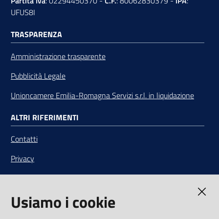
Partita Iva
: 02294450370 -
C.F.
: 80062830379 -
iPA
:
UFUS8I
TRASPARENZA
Amministrazione trasparente
Pubblicità Legale
Unioncamere Emilia-Romagna Servizi s.r.l. in liquidazione
ALTRI RIFERIMENTI
Contatti
Privacy
Note legali
Usiamo i cookie
Media Policy
Sito accessibile