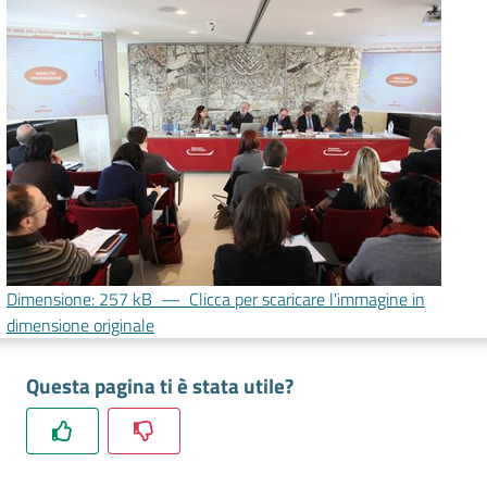
lavoro
Promozione
e
Innovazione
Internazionalizzazione
delle
Imprese
Dimensione: 257 kB
—
Clicca per scaricare l'immagine in
dimensione originale
Chi
Questa pagina ti è stata utile?
siamo