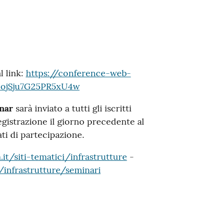
l link:
https://conference-web-
_ojSju7G25PR5xU4w
nar
sarà inviato a tutti gli iscritti
egistrazione il giorno precedente al
ati di partecipazione.
t/siti-tematici/infrastrutture
-
/infrastrutture/seminari