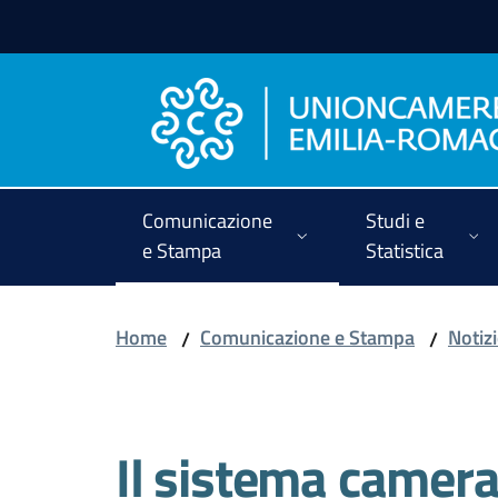
Vai al contenuto
Vai alla navigazione
Vai al footer
Comunicazione
Studi e
e Stampa
Statistica
Home
Comunicazione e Stampa
Notiz
/
/
Salta al contenuto
Il sistema camera