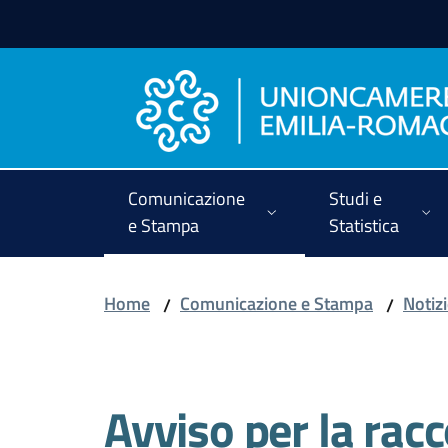
Vai al contenuto
Vai alla navigazione
Vai al footer
Comunicazione
Studi e
e Stampa
Statistica
Home
Comunicazione e Stampa
Notiz
/
/
Salta al contenuto
Avviso per la racc