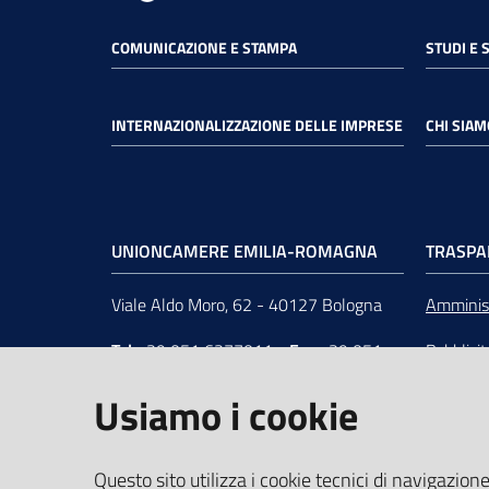
COMUNICAZIONE E STAMPA
STUDI E 
INTERNAZIONALIZZAZIONE DELLE IMPRESE
CHI SIAM
UNIONCAMERE EMILIA-ROMAGNA
TRASPA
Viale Aldo Moro, 62 - 40127 Bologna
Amminist
Tel
+39 051 6377011
-
Fax
+39 051
Pubblici
6377050
Unionca
Usiamo i cookie
e-mail
:
segreteria@rer.camcom.it
s.r.l. in 
p.e.c.
:
unioncamereemiliaromagna@legalmail.it
Questo sito utilizza i cookie tecnici di navigazione