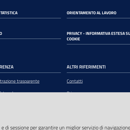
STATISTICA
ORIENTAMENTO AL LAVORO
O
PRIVACY - INFORMATIVA ESTESA SU
COOKIE
RENZA
ALTRI RIFERIMENTI
razione trasparente
Contatti
tà Legale
Privacy
mere Emilia-Romagna Servizi
Note legali
liquidazione
Media Policy
 e di sessione per garantire un miglior servizio di navigazione 
Sito accessibile