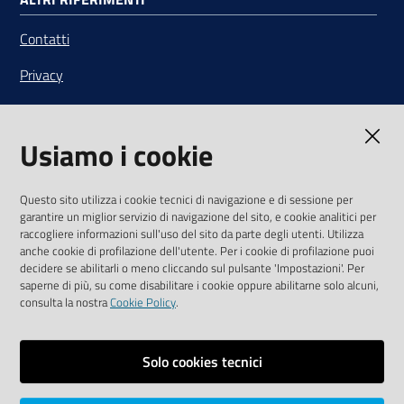
Contatti
Privacy
Note legali
Usiamo i cookie
Media Policy
Sito accessibile
Questo sito utilizza i cookie tecnici di navigazione e di sessione per
garantire un miglior servizio di navigazione del sito, e cookie analitici per
SEGUICI SU
raccogliere informazioni sull'uso del sito da parte degli utenti. Utilizza
anche cookie di profilazione dell'utente. Per i cookie di profilazione puoi
Youtube
Twitter
Linkedin
Facebook
Instagram
decidere se abilitarli o meno cliccando sul pulsante 'Impostazioni'. Per
saperne di più, su come disabilitare i cookie oppure abilitarne solo alcuni,
consulta la nostra
Cookie Policy
.
Solo cookies tecnici
Vai alla pagina
Area riservata