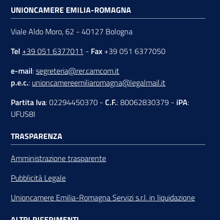
UNIONCAMERE EMILIA-ROMAGNA
Viale Aldo Moro, 62 - 40127 Bologna
Tel
+39 051 6377011
-
Fax
+39 051 6377050
e-mail
:
segreteria@rer.camcom.it
p.e.c.
:
unioncamereemiliaromagna@legalmail.it
Partita Iva
: 02294450370 -
C.F.
: 80062830379 -
iPA
:
UFUS8I
TRASPARENZA
Amministrazione trasparente
Pubblicità Legale
Unioncamere Emilia-Romagna Servizi s.r.l. in liquidazione
ALTRI RIFERIMENTI