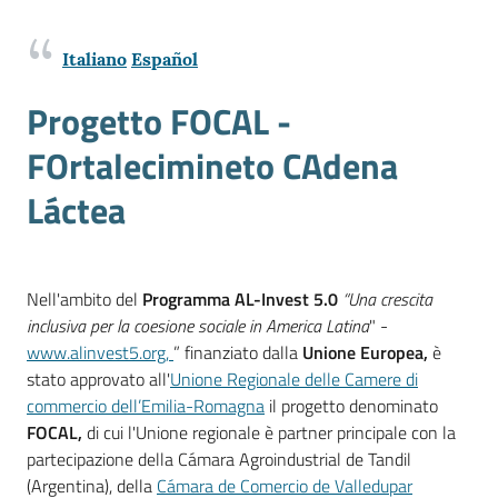
lavoro
Italiano
Español
Promozione
Progetto FOCAL -
e
FOrtalecimineto CAdena
Innovazione
Láctea
Internazionalizzazione
delle
Nell'ambito del
Programma
AL-Invest 5.0
“Una crescita
Imprese
inclusiva per la coesione sociale in America Latina
" -
www.alinvest5.org,
” finanziato dalla
Unione Europea,
è
stato approvato all'
Unione Regionale delle Camere di
Chi
commercio dell’Emilia-Romagna
il progetto denominato
siamo
FOCAL,
di cui l'Unione regionale è partner principale con la
partecipazione della Cámara Agroindustrial de Tandil
(Argentina), della
Cámara de Comercio de Valledupar