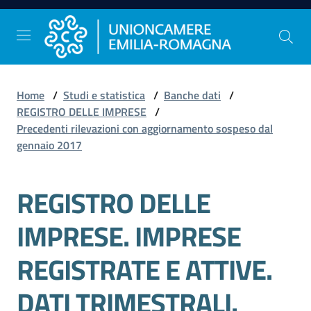
Vai al contenuto
Vai alla navigazione
Vai al footer
Home
/
Studi e statistica
/
Banche dati
/
Comunicazione
REGISTRO DELLE IMPRESE
/
e
Precedenti rilevazioni con aggiornamento sospeso dal
Stampa
gennaio 2017
REGISTRO DELLE
Studi
e
IMPRESE. IMPRESE
Statistica
REGISTRATE E ATTIVE.
Orientamento
DATI TRIMESTRALI.
al