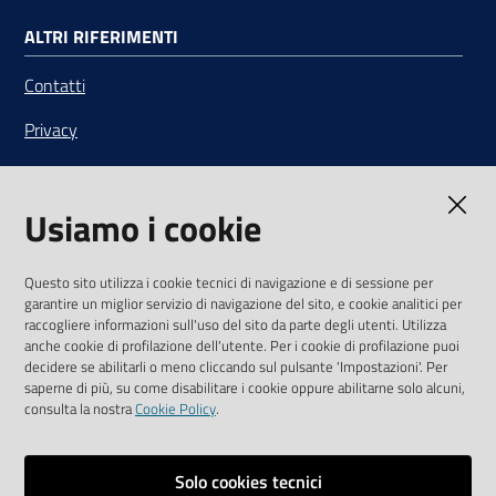
ALTRI RIFERIMENTI
Contatti
Privacy
Note legali
Usiamo i cookie
Media Policy
Sito accessibile
Questo sito utilizza i cookie tecnici di navigazione e di sessione per
garantire un miglior servizio di navigazione del sito, e cookie analitici per
SEGUICI SU
raccogliere informazioni sull'uso del sito da parte degli utenti. Utilizza
anche cookie di profilazione dell'utente. Per i cookie di profilazione puoi
Youtube
Twitter
Linkedin
Facebook
Instagram
decidere se abilitarli o meno cliccando sul pulsante 'Impostazioni'. Per
saperne di più, su come disabilitare i cookie oppure abilitarne solo alcuni,
consulta la nostra
Cookie Policy
.
Solo cookies tecnici