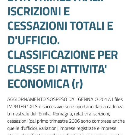
lavoro
ISCRIZIONI E
CESSAZIONI TOTALI E
Promozione
D'UFFICIO.
e
Innovazione
CLASSIFICAZIONE PER
CLASSE DI ATTIVITA'
Internazionalizzazione
delle
ECONOMICA (r)
Imprese
AGGIORNAMENTO SOSPESO DAL GENNAIO 2017. I files
Chi
IMPRTER1.XLS e successive serie riportano dati a cadenza
siamo
trimestrale dell'Emilia-Romagna, relativi a iscrizioni,
cessazioni (dal primo trimestre 2006 sono comprese anche
quelle d'ufficio), variazioni, imprese registrate e imprese