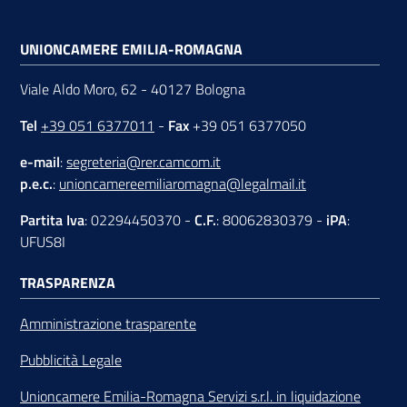
UNIONCAMERE EMILIA-ROMAGNA
Viale Aldo Moro, 62 - 40127 Bologna
Tel
+39 051 6377011
-
Fax
+39 051 6377050
e-mail
:
segreteria@rer.camcom.it
p.e.c.
:
unioncamereemiliaromagna@legalmail.it
Partita Iva
: 02294450370 -
C.F.
: 80062830379 -
iPA
:
UFUS8I
TRASPARENZA
Amministrazione trasparente
Pubblicità Legale
Unioncamere Emilia-Romagna Servizi s.r.l. in liquidazione