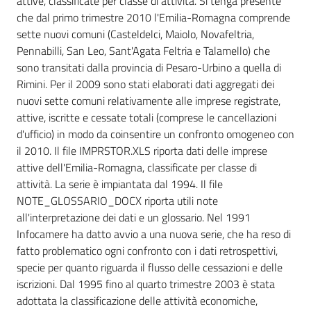
attive, classificate per classe di attività. Si tenga presente
che dal primo trimestre 2010 l'Emilia-Romagna comprende
sette nuovi comuni (Casteldelci, Maiolo, Novafeltria,
RSS
Pennabilli, San Leo, Sant'Agata Feltria e Talamello) che
sono transitati dalla provincia di Pesaro-Urbino a quella di
Rimini. Per il 2009 sono stati elaborati dati aggregati dei
Seguici
nuovi sette comuni relativamente alle imprese registrate,
su
attive, iscritte e cessate totali (comprese le cancellazioni
d'ufficio) in modo da coinsentire un confronto omogeneo con
il 2010. Il file IMPRSTOR.XLS riporta dati delle imprese
attive dell'Emilia-Romagna, classificate per classe di
attività. La serie è impiantata dal 1994. Il file
NOTE_GLOSSARIO_DOCX riporta utili note
all'interpretazione dei dati e un glossario. Nel 1991
Infocamere ha datto avvio a una nuova serie, che ha reso di
fatto problematico ogni confronto con i dati retrospettivi,
specie per quanto riguarda il flusso delle cessazioni e delle
iscrizioni. Dal 1995 fino al quarto trimestre 2003 è stata
adottata la classificazione delle attività economiche,