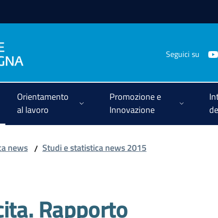
Seguici su
Orientamento
Promozione e
In
al lavoro
Innovazione
de
ica news
Studi e statistica news 2015
/
ita. Rapporto