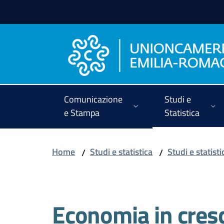
Vai al contenuto
Vai alla navigazione
Vai al footer
Comunicazione
Studi e
e Stampa
Statistica
Home
Studi e statistica
Studi e statist
/
/
Salta al contenuto
Economia in cresc