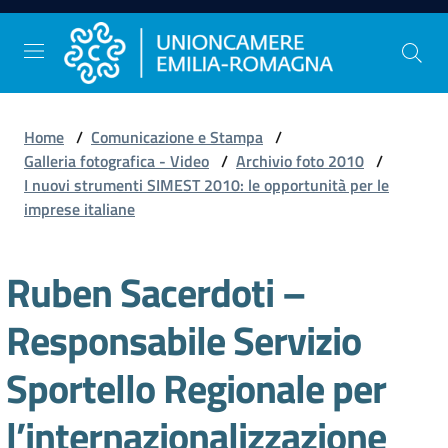
Vai al contenuto
Vai alla navigazione
Vai al footer
Home
/
Comunicazione e Stampa
/
Comunicazione
Galleria fotografica - Video
/
Archivio foto 2010
/
e
I nuovi strumenti SIMEST 2010: le opportunità per le
Stampa
imprese italiane
Ruben Sacerdoti –
Studi
e
Responsabile Servizio
Statistica
Sportello Regionale per
Orientamento
l’internazionalizzazione
al