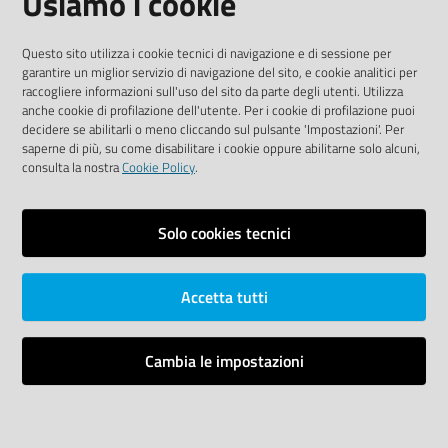
Usiamo i cookie
Sito accessibile
Questo sito utilizza i cookie tecnici di navigazione e di sessione per
garantire un miglior servizio di navigazione del sito, e cookie analitici per
SEGUICI SU
raccogliere informazioni sull'uso del sito da parte degli utenti. Utilizza
anche cookie di profilazione dell'utente. Per i cookie di profilazione puoi
Youtube
Twitter
Linkedin
Facebook
Instagram
decidere se abilitarli o meno cliccando sul pulsante 'Impostazioni'. Per
saperne di più, su come disabilitare i cookie oppure abilitarne solo alcuni,
consulta la nostra
Cookie Policy
.
Solo cookies tecnici
Vai alla pagina
Area riservata
Accetta tutti
Dichiarazione di accessibilità
Mappa del sito
Cambia le impostazioni
Credits
Impostazioni cookie