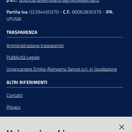
p.e.c.
:
unioncamereemiliaromagna@legalmail.it
Partita Iva
: 02294450370 -
C.F.
: 80062830379 -
iPA
:
UFUS8I
TRASPARENZA
Amministrazione trasparente
Pubblicità Legale
Unioncamere Emilia-Romagna Servizi s.r.l. in liquidazione
ALTRI RIFERIMENTI
Contatti
Privacy
Note legali
Media Policy