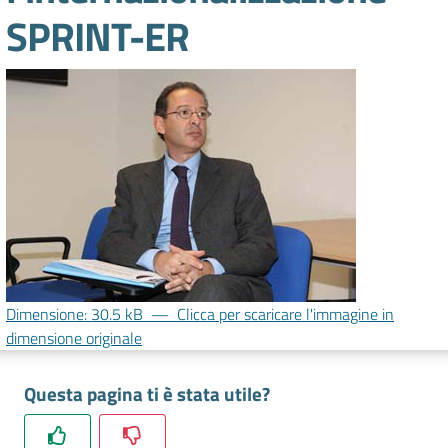
lavoro
SPRINT-ER
Promozione
e
Innovazione
Internazionalizzazione
delle
Imprese
Dimensione: 30.5 kB
—
Clicca per scaricare l'immagine in
dimensione originale
Chi
siamo
Questa pagina ti è stata utile?