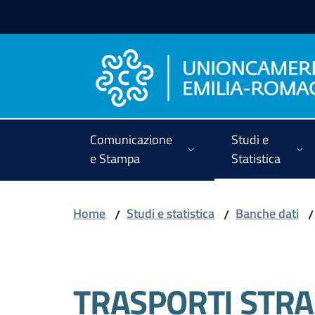
Vai al contenuto
Vai alla navigazione
Vai al footer
Comunicazione
Studi e
e Stampa
Statistica
Home
Studi e statistica
Banche dati
/
/
/
Salta al contenuto
TRASPORTI STRAD