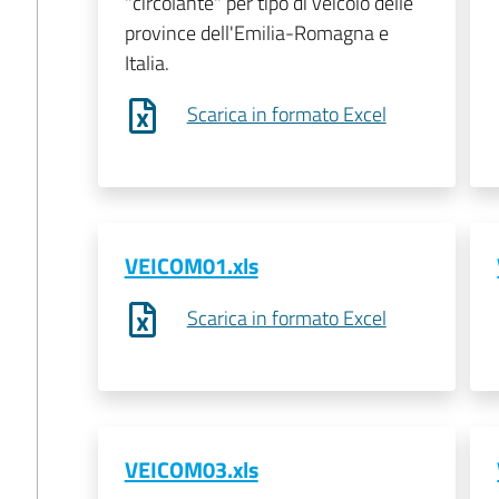
"circolante" per tipo di veicolo delle
province dell'Emilia-Romagna e
Italia.
Scarica in formato Excel
VEICOM01.xls
Scarica in formato Excel
VEICOM03.xls