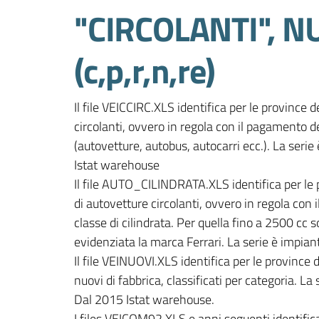
"CIRCOLANTI", N
(c,p,r,n,re)
Il file VEICCIRC.XLS identifica per le province d
circolanti, ovvero in regola con il pagamento de
(autovetture, autobus, autocarri ecc.). La serie
Istat warehouse

Il file AUTO_CILINDRATA.XLS identifica per le p
di autovetture circolanti, ovvero in regola con 
classe di cilindrata. Per quella fino a 2500 cc s
evidenziata la marca Ferrari. La serie è impian
Il file VEINUOVI.XLS identifica per le province 
nuovi di fabbrica, classificati per categoria. La
Dal 2015 Istat warehouse.

I files VEICOM92.XLS e anni seguenti identifica