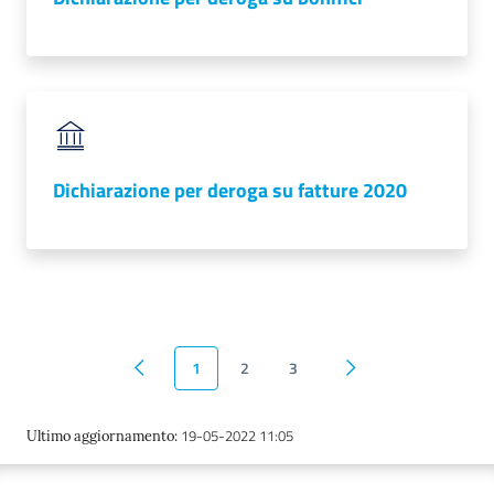
Dichiarazione per deroga su fatture 2020
1
2
3
Pagina precedente
Pagina successiva
19-05-2022 11:05
Ultimo aggiornamento
: