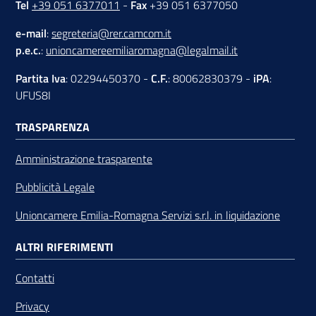
Tel
+39 051 6377011
-
Fax
+39 051 6377050
e-mail
:
segreteria@rer.camcom.it
p.e.c.
:
unioncamereemiliaromagna@legalmail.it
Partita Iva
: 02294450370 -
C.F.
: 80062830379 -
iPA
:
UFUS8I
TRASPARENZA
Amministrazione trasparente
Pubblicità Legale
Unioncamere Emilia-Romagna Servizi s.r.l. in liquidazione
ALTRI RIFERIMENTI
Contatti
Privacy