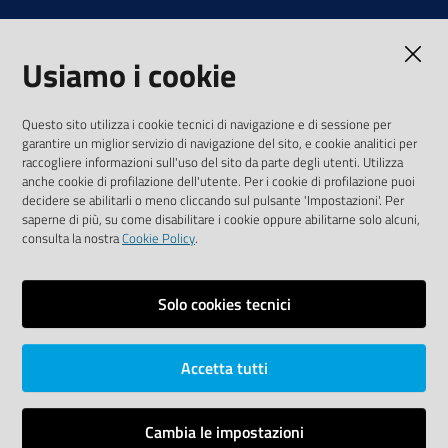
Note legali
Usiamo i cookie
Media Policy
Sito accessibile
Questo sito utilizza i cookie tecnici di navigazione e di sessione per
garantire un miglior servizio di navigazione del sito, e cookie analitici per
SEGUICI SU
raccogliere informazioni sull'uso del sito da parte degli utenti. Utilizza
anche cookie di profilazione dell'utente. Per i cookie di profilazione puoi
Youtube
Twitter
Linkedin
Facebook
Instagram
decidere se abilitarli o meno cliccando sul pulsante 'Impostazioni'. Per
saperne di più, su come disabilitare i cookie oppure abilitarne solo alcuni,
consulta la nostra
Cookie Policy
.
Solo cookies tecnici
Vai alla pagina
Area riservata
Accetta tutti
Dichiarazione di accessibilità
Mappa del sito
Cambia le impostazioni