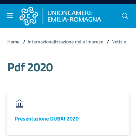
Vai al contenuto
Vai alla navigazione
Vai al footer
Home
/
Internazionalizzazione delle Imprese
/
Notizie
Comunicazione
e
Pdf 2020
Stampa
Studi
e
Statistica
Presentazione DUBAI 2020
Orientamento
al