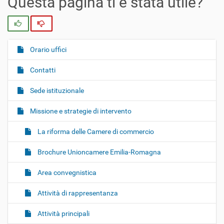
Questa pagina ti è stata utile?
Si
No
Orario uffici
N
a
Contatti
v
i
Sede istituzionale
g
Missione e strategie di intervento
a
z
La riforma delle Camere di commercio
i
o
Brochure Unioncamere Emilia-Romagna
n
Area convegnistica
e
Attività di rappresentanza
Attività principali