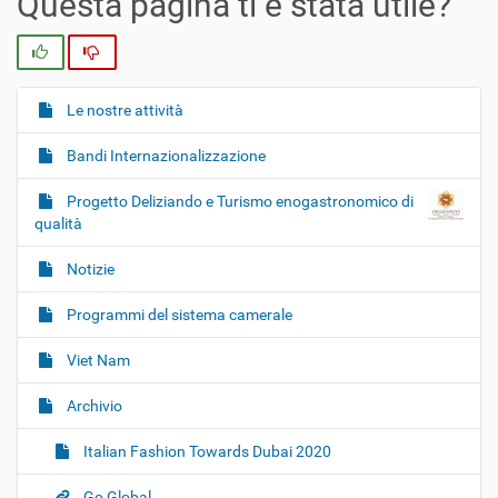
Questa pagina ti è stata utile?
Si
No
Le nostre attività
N
a
Bandi Internazionalizzazione
v
i
Progetto Deliziando e Turismo enogastronomico di
g
qualità
a
Notizie
z
i
Programmi del sistema camerale
o
Viet Nam
n
e
Archivio
Italian Fashion Towards Dubai 2020
Go Global