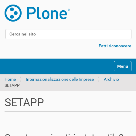
Cerca nel sito
Ricerca avanzata…
Fatti riconoscere
Alterna l
Home
Internazionalizzazione delle Imprese
Archivio
SETAPP
SETAPP