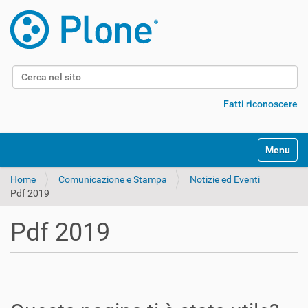
Cerca nel sito
Ricerca avanzata…
Fatti riconoscere
Alterna l
Home
Comunicazione e Stampa
Notizie ed Eventi
Pdf 2019
Pdf 2019