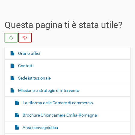
Questa pagina ti è stata utile?
Si
No
Orario uffici
N
a
Contatti
v
i
Sede istituzionale
g
Missione e strategie di intervento
a
z
La riforma delle Camere di commercio
i
o
Brochure Unioncamere Emilia-Romagna
n
Area convegnistica
e