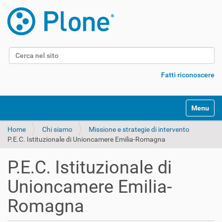
Cerca nel sito
Ricerca avanzata…
Fatti riconoscere
Alterna l
Home
Chi siamo
Missione e strategie di intervento
P.E.C. Istituzionale di Unioncamere Emilia-Romagna
P.E.C. Istituzionale di
Unioncamere Emilia-
Romagna