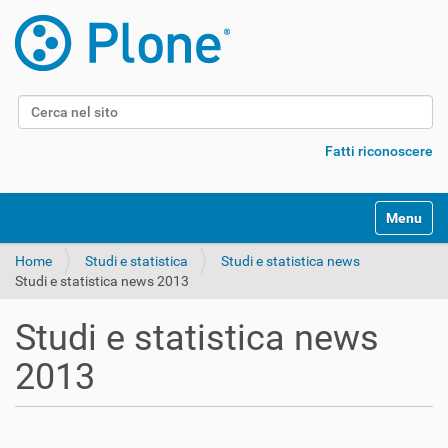
Cerca nel sito
Ricerca avanzata…
Fatti riconoscere
Alterna l
Home
Studi e statistica
Studi e statistica news
Studi e statistica news 2013
Studi e statistica news
2013