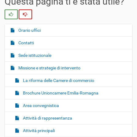
Questa pagina ti è stata utile?
Si
No
Orario uffici
N
a
Contatti
v
i
Sede istituzionale
g
Missione e strategie di intervento
a
z
La riforma delle Camere di commercio
i
o
Brochure Unioncamere Emilia-Romagna
n
Area convegnistica
e
Attività di rappresentanza
Attività principali