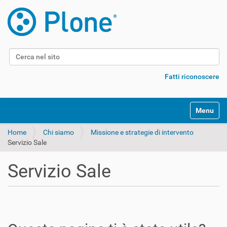
Cerca nel sito
Ricerca avanzata…
Fatti riconoscere
Alterna l
Home
Chi siamo
Missione e strategie di intervento
Servizio Sale
Servizio Sale