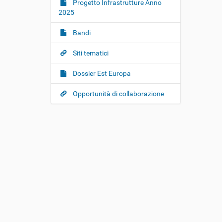
i
Progetto Infrastrutture Anno
o
2025
n
Bandi
e
Siti tematici
Dossier Est Europa
Opportunità di collaborazione