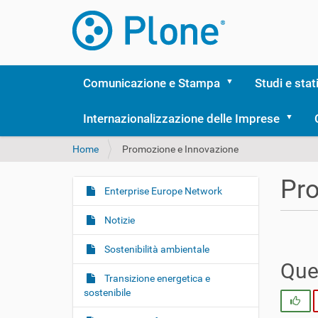
Comunicazione e Stampa
Studi e stat
Internazionalizzazione delle Imprese
T
Home
Promozione e Innovazione
u
s
Pro
e
Enterprise Europe Network
N
i
a
q
Notizie
v
u
i
i
Sostenibilità ambientale
:
g
Ques
Transizione energetica e
a
sostenibile
z
Si