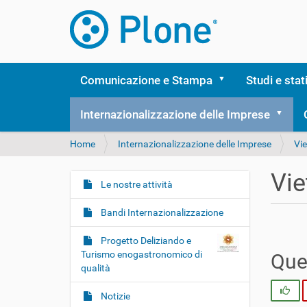
Comunicazione e Stampa
Studi e stat
Internazionalizzazione delle Imprese
T
Home
Internazionalizzazione delle Imprese
Vi
u
s
Vi
e
Le nostre attività
N
i
a
q
Bandi Internazionalizzazione
v
u
i
i
Progetto Deliziando e
:
g
Turismo enogastronomico di
Ques
qualità
a
z
Si
Notizie