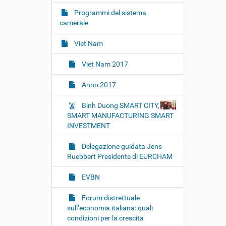
i
o
Programmi del sistema
camerale
n
e
Viet Nam
Viet Nam 2017
Anno 2017
Binh Duong SMART CITY,
SMART MANUFACTURING SMART
INVESTMENT
Delegazione guidata Jens
Ruebbert Presidente di EURCHAM
EVBN
Forum distrettuale
sull’economia italiana: quali
condizioni per la crescita