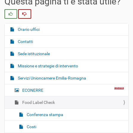
Questa pagina ti è stata utile?
Si
No
Orario uffici
N
a
Contatti
v
i
Sede istituzionale
g
Missione e strategie di intervento
a
z
Servizi Unioncamere Emilia-Romagna
i
o
ECONERRE
n
Food Label Check
e
Conferenza stampa
Costi