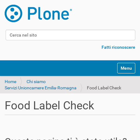
Cerca nel sito
Ricerca avanzata…
Fatti riconoscere
Alterna l
Home
Chi siamo
Servizi Unioncamere Emilia-Romagna
Food Label Check
Food Label Check