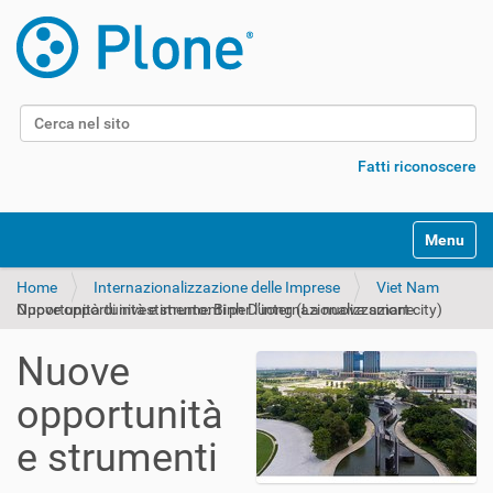
Cerca nel sito
Ricerca avanzata…
Fatti riconoscere
Alterna l
Home
Internazionalizzazione delle Imprese
Viet Nam
Nuove opportunità e strumenti per l’internazionalizzazione. Opportunità di investimento: Binh Duong (La nuova smart city)
Nuove
opportunità
e strumenti