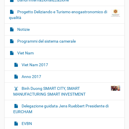
Bandi Internazionalizzazione
v
i
Progetto Deliziando e Turismo enogastronomico di
g
qualità
a
Notizie
z
i
Programmi del sistema camerale
o
Viet Nam
n
e
Viet Nam 2017
Anno 2017
Binh Duong SMART CITY, SMART
MANUFACTURING SMART INVESTMENT
Delegazione guidata Jens Ruebbert Presidente di
EURCHAM
EVBN