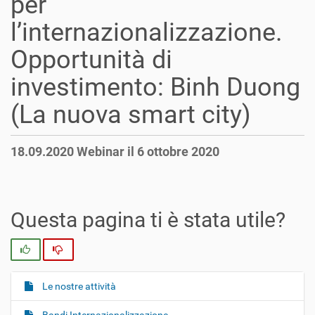
per
l’internazionalizzazione.
Opportunità di
investimento: Binh Duong
(La nuova smart city)
18.09.2020 Webinar il 6 ottobre 2020
Questa pagina ti è stata utile?
Si
No
Le nostre attività
N
a