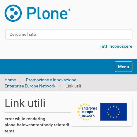
Cerca nel sito
Ricerca avanzata…
Fatti riconoscere
Alterna l
Home
Promozione e Innovazione
Enterprise Europe Network
Link utili
Link utili
error while rendering
plone.belowcontentbody.relatedi
tems