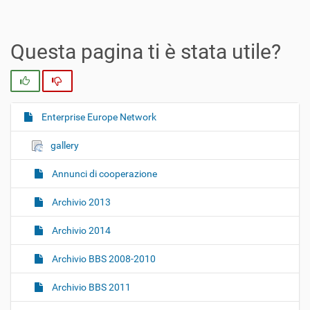
Questa pagina ti è stata utile?
Si
No
Enterprise Europe Network
N
a
gallery
v
i
Annunci di cooperazione
g
Archivio 2013
a
z
Archivio 2014
i
o
Archivio BBS 2008-2010
n
Archivio BBS 2011
e