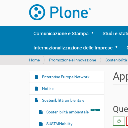
Comunicazione e Stampa
Studi e stat
Internazionalizzazione delle Imprese
T
Home
Promozione e Innovazione
Sostenibilit
u
s
Ap
e
Enterprise Europe Network
N
i
a
q
Notizie
v
u
i
i
Sostenibilità ambientale
:
g
Ques
Sostenibilità ambientale
a
z
Si
SUSTAINability