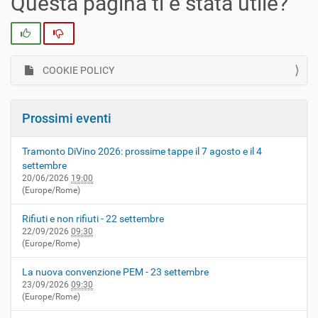
Questa pagina ti è stata utile?
Si
No
COOKIE POLICY
N
a
v
Prossimi eventi
i
g
Tramonto DiVino 2026: prossime tappe il 7 agosto e il 4
a
settembre
z
20/06/2026
19:00
(Europe/Rome)
i
o
Rifiuti e non rifiuti - 22 settembre
n
22/09/2026
09:30
(Europe/Rome)
e
La nuova convenzione PEM - 23 settembre
23/09/2026
09:30
(Europe/Rome)