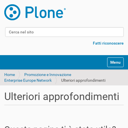
Cerca nel sito
Ricerca avanzata…
Fatti riconoscere
Alterna l
Home
Promozione e Innovazione
Enterprise Europe Network
Ulteriori approfondimenti
Ulteriori approfondimenti