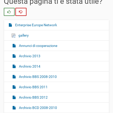
Questa pagina ti è stata utile?
Si
No
Enterprise Europe Network
N
a
gallery
v
i
Annunci di cooperazione
g
Archivio 2013
a
z
Archivio 2014
i
o
Archivio BBS 2008-2010
n
Archivio BBS 2011
e
Archivio BBS 2012
Archivio BCD 2008-2010