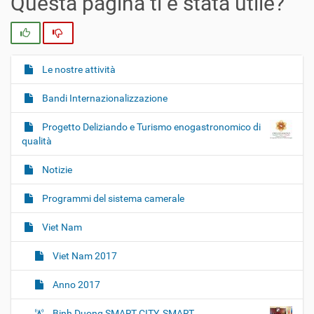
Questa pagina ti è stata utile?
Si
No
Le nostre attività
N
a
Bandi Internazionalizzazione
v
i
Progetto Deliziando e Turismo enogastronomico di
g
qualità
a
Notizie
z
i
Programmi del sistema camerale
o
Viet Nam
n
e
Viet Nam 2017
Anno 2017
Binh Duong SMART CITY, SMART