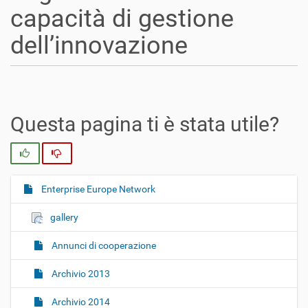
capacità di gestione
dell’innovazione
Questa pagina ti è stata utile?
Si
No
Enterprise Europe Network
N
a
gallery
v
i
Annunci di cooperazione
g
Archivio 2013
a
z
Archivio 2014