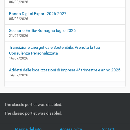
06/08/2026
Bando Digital Export 2026-2027
05/08/2026
Scenario Emilia-Romagna luglio 2026
21/07/2026
Transizione Energetica e Sostenibile: Prenota la tua
Consulenza Personalizzata
16/07/2026
Addetti delle localizzazioni di impresa 4° trimestre e anno 2025
14/07/2026
The classic portlet was disabled.
The classic portlet was disabled.
Mappa del sito
Accessibilità
Contatti