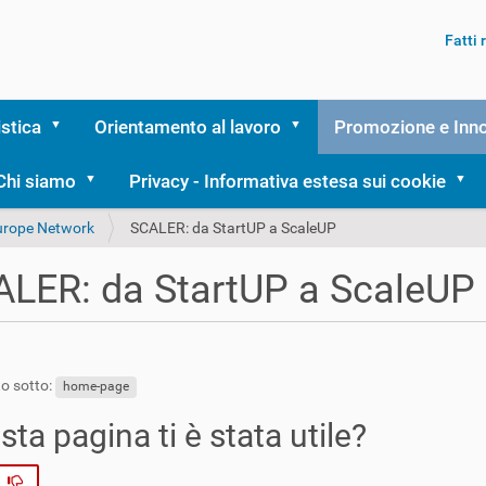
Fatti
istica
Orientamento al lavoro
Promozione e Inn
Chi siamo
Privacy - Informativa estesa sui cookie
Europe Network
SCALER: da StartUP a ScaleUP
LER: da StartUP a ScaleUP
o sotto:
home-page
ta pagina ti è stata utile?
No