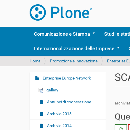
Comunicazione e Stampa
Studi e stat
Internazionalizzazione delle Imprese
T
Home
Promozione e Innovazione
Enterprise 
u
s
SCA
e
Enterprise Europe Network
N
i
a
q
gallery
v
u
i
i
Annunci di cooperazione
archiviat
:
g
Archivio 2013
Ques
a
z
Archivio 2014
Si