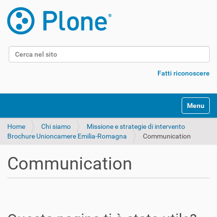
Cerca nel sito
Ricerca avanzata…
Fatti riconoscere
Alterna l
Home
Chi siamo
Missione e strategie di intervento
Brochure Unioncamere Emilia-Romagna
Communication
Communication