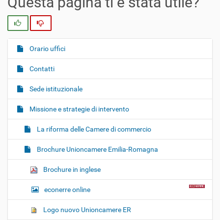
Questa pagina ti è stata utile?
Si
No
Orario uffici
N
a
Contatti
v
i
Sede istituzionale
g
Missione e strategie di intervento
a
z
La riforma delle Camere di commercio
i
o
Brochure Unioncamere Emilia-Romagna
n
Brochure in inglese
e
econerre online
Logo nuovo Unioncamere ER