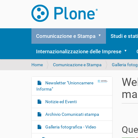
Comunicazione e Stampa
Studi e stat
Internazionalizzazione delle Imprese
T
Home
Comunicazione e Stampa
Galleria fotog
u
s
Web
e
Newsletter "Unioncamere
N
i
Informa"
ma
a
q
v
u
Notizie ed Eventi
i
i
:
g
Archivio Comunicati stampa
a
Ques
Galleria fotografica - Video
z