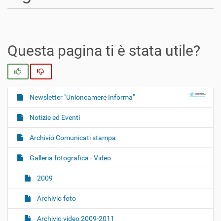
Questa pagina ti è stata utile?
Si
No
Newsletter "Unioncamere Informa"
N
a
Notizie ed Eventi
v
i
Archivio Comunicati stampa
g
Galleria fotografica - Video
a
z
2009
i
o
Archivio foto
n
Archivio video 2009-2011