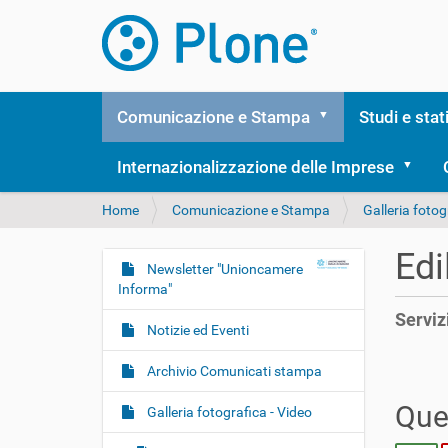
Comunicazione e Stampa
Studi e stat
Internazionalizzazione delle Imprese
T
Home
Comunicazione e Stampa
Galleria fotog
u
s
Edi
e
Newsletter "Unioncamere
N
i
Informa"
a
q
Serviz
v
u
Notizie ed Eventi
i
i
:
g
Archivio Comunicati stampa
a
Ques
Galleria fotografica - Video
z