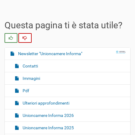
Questa pagina ti è stata utile?
Si
No
Newsletter "Unioncamere Informa"
N
a
Contatti
v
i
Immagini
g
Pdf
a
z
Ulteriori approfondimenti
i
o
Unioncamere Informa 2026
n
Unioncamere Informa 2025
e