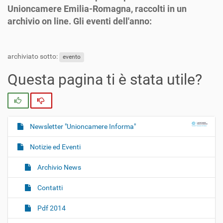
Unioncamere Emilia-Romagna, raccolti in un
archivio on line. Gli eventi dell'anno:
archiviato sotto:
evento
Questa pagina ti è stata utile?
Si
No
Newsletter "Unioncamere Informa"
N
a
Notizie ed Eventi
v
i
Archivio News
g
Contatti
a
z
Pdf 2014
i