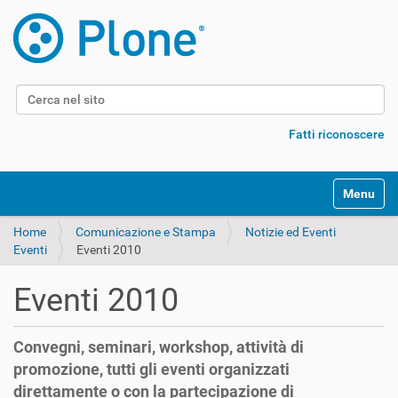
Cerca nel sito
Ricerca avanzata…
Fatti riconoscere
Alterna l
Home
Comunicazione e Stampa
Notizie ed Eventi
Eventi
Eventi 2010
Eventi 2010
Convegni, seminari, workshop, attività di
promozione, tutti gli eventi organizzati
direttamente o con la partecipazione di