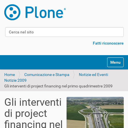
Cerca nel sito
Ricerca avanzata…
Fatti riconoscere
Alterna l
Home
Comunicazione e Stampa
Notizie ed Eventi
Notizie 2009
Gli interventi di project financing nel primo quadrimestre 2009
Gli interventi
di project
financing nel