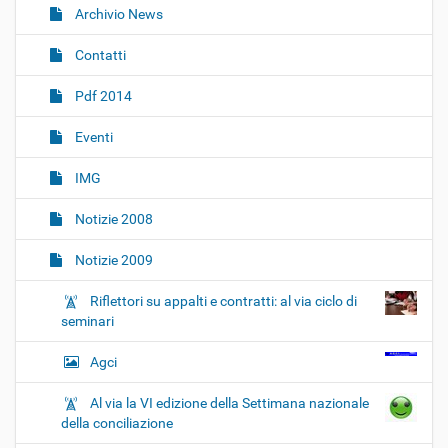
i
Archivio News
g
Contatti
a
z
Pdf 2014
i
o
Eventi
n
IMG
e
Notizie 2008
Notizie 2009
Riflettori su appalti e contratti: al via ciclo di
seminari
Agci
Al via la VI edizione della Settimana nazionale
della conciliazione