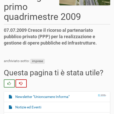
primo
quadrimestre 2009
07.07.2009 Cresce il ricorso al partenariato
pubblico privato (PPP) per la realizzazione e
gestione di opere pubbliche ed infrastrutture.
archiviato sotto:
imprese
Questa pagina ti è stata utile?
Si
No
Newsletter "Unioncamere Informa"
N
a
Notizie ed Eventi
v