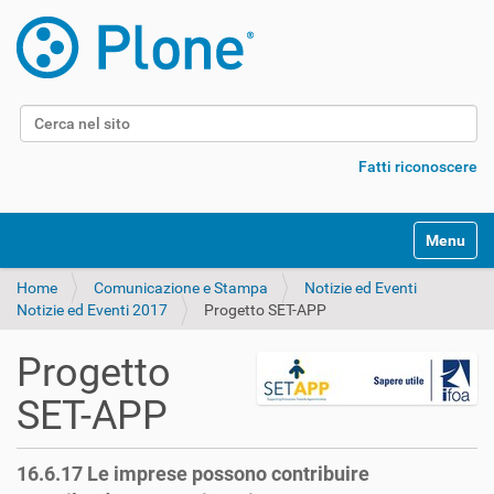
Cerca nel sito
Ricerca avanzata…
Fatti riconoscere
Alterna l
Home
Comunicazione e Stampa
Notizie ed Eventi
Notizie ed Eventi 2017
Progetto SET-APP
Progetto
SET-APP
16.6.17 Le imprese possono contribuire