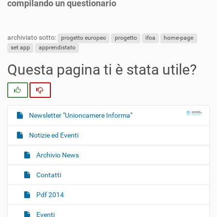
compilando un questionario
archiviato sotto:
progetto europeo
progetto
ifoa
home-page
set app
apprendistato
Questa pagina ti è stata utile?
Si
No
Newsletter "Unioncamere Informa"
N
a
Notizie ed Eventi
v
i
Archivio News
g
Contatti
a
z
Pdf 2014
i
o
Eventi