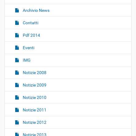
v
i
Archivio News
g
Contatti
a
z
Pdf 2014
i
o
Eventi
n
IMG
e
Notizie 2008
Notizie 2009
Notizie 2010
Notizie 2011
Notizie 2012
Notizie 2013