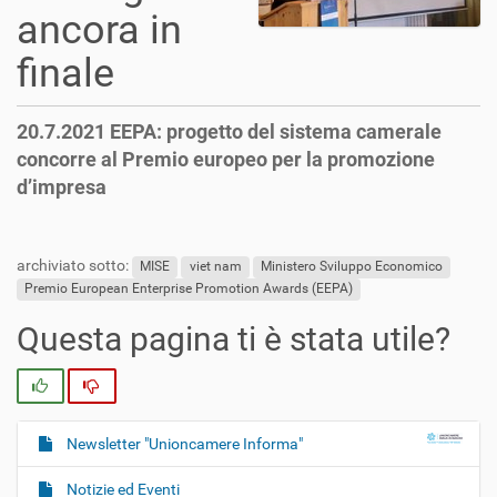
ancora in
finale
20.7.2021 EEPA: progetto del sistema camerale
concorre al Premio europeo per la promozione
d’impresa
archiviato sotto:
MISE
viet nam
Ministero Sviluppo Economico
Premio European Enterprise Promotion Awards (EEPA)
Questa pagina ti è stata utile?
Si
No
Newsletter "Unioncamere Informa"
N
a
Notizie ed Eventi