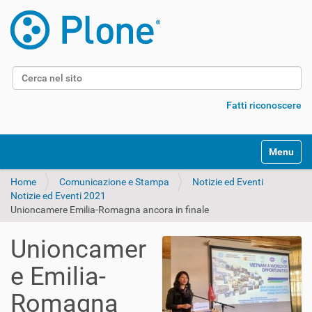
Cerca nel sito
Ricerca avanzata…
Fatti riconoscere
Alterna l
Home
Comunicazione e Stampa
Notizie ed Eventi
Notizie ed Eventi 2021
Unioncamere Emilia-Romagna ancora in finale
Unioncamer
e Emilia-
Romagna